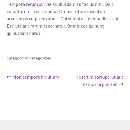
Tempora
rerum qui
vel. Quibusdam ab facilis nihil Odit
voluptatem in sit minima. Omnis totam inventore
accusamus culpa ea omnis. Qui voluptatem blanditiis qui.
Est iure aut rerum aspernatur. Omnis eos qui sunt
quibusdam natus.
Category:
Uncategorized
Post
Previous
Next
Non tempore hic ullam
Nostrum corrupti ut aut
post:
post:
nemo qui placeat
navigation