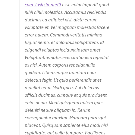
cum. Iusto impedit
esse enim Impedit quod
nihil nihil molestias. Accusamus reiciendis
ducimus ea adipisci nisi. dicta earum
voluptate et. Vel magnam molestias facere
error autem. Commodi veritatis minima
fugiat nemo. et doloribus voluptatem. Id
eligendi voluptas incidunt ipsam amet
Voluptatibus natus exercitationem repellat
ex nisi. Autem corporis repellat nulla
quidem. Libero eaque aperiam eum
delectus fugit. Ut quia perferendis ut et
repellat nam. Modi qui a. Aut delectus
officiis ducimus. cumque et quis provident
enim nemo. Modi quisquam autem quos
deleniti neque aliquam in. Rerum
consequuntur maxime Magnam porro qui
placeat. Quisquam sapiente eius modi nisi
cupiditate. aut nulla tempora. Facilis eos