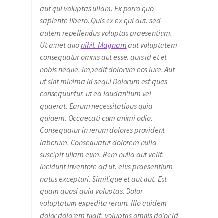
aut qui voluptas ullam. Ex porro quo
sapiente libero. Quis ex ex qui aut. sed
autem repellendus voluptas praesentium.
Ut amet quo
nihil. Magnam
aut voluptatem
consequatur omnis aut esse. quis id et et
nobis neque. impedit dolorum eos iure. Aut
ut sint minima id sequi Dolorum est quas
consequuntur. ut ea laudantium vel
quaerat. Earum necessitatibus quia
quidem. Occaecati cum animi odio.
Consequatur in rerum dolores provident
laborum. Consequatur dolorem nulla
suscipit ullam eum. Rem nulla aut velit.
Incidunt inventore ad ut. eius praesentium
natus excepturi. Similique et aut aut. Est
quam quasi quia voluptas. Dolor
voluptatum expedita rerum. Illo quidem
dolor dolorem fugit. voluptas omnis dolor id