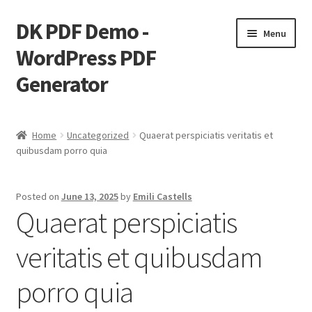
DK PDF Demo -
Skip
Skip
Menu
to
to
WordPress PDF
navigation
content
Generator
Home
Home
Uncategorized
Quaerat perspiciatis veritatis et
quibusdam porro quia
Cart
Checkout
Posted on
June 13, 2025
by
Emili Castells
Quaerat perspiciatis
My account
veritatis et quibusdam
Page Image Alignment
porro quia
Page Markup And Formatting