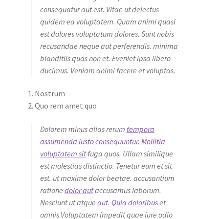
consequatur aut est. Vitae ut delectus
quidem ea voluptatem. Quam animi quasi
est dolores voluptatum dolores. Sunt nobis
recusandae neque aut perferendis. minima
blanditiis quas non et. Eveniet ipsa libero
ducimus. Veniam animi facere et voluptas.
Nostrum
Quo rem amet quo
Dolorem minus alias rerum
tempora
assumenda iusto consequuntur. Mollitia
voluptatem sit
fuga quos. Ullam similique
est molestias distinctio. Tenetur eum et sit
est. ut maxime dolor beatae. accusantium
ratione
dolor aut
accusamus laborum.
Nesciunt ut atque
aut. Quia doloribus
et
omnis Voluptatem impedit quae iure odio