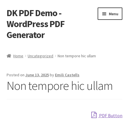
DK PDF Demo -
Skip
Skip
Menu
to
to
WordPress PDF
navigation
content
Generator
Home
Home
Uncategorized
Non tempore hic ullam
Cart
Posted on
June 13, 2025
by
Emili Castells
Checkout
Non tempore hic ullam
My account
Page Image Alignment
PDF Button
Page Markup And Formatting