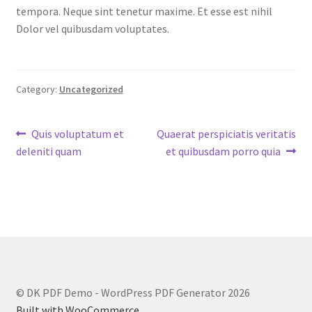
tempora. Neque sint tenetur maxime. Et esse est nihil
Dolor vel quibusdam voluptates.
Category:
Uncategorized
Post
Previous
Next
Quis voluptatum et
Quaerat perspiciatis veritatis
post:
post:
deleniti quam
et quibusdam porro quia
navigation
© DK PDF Demo - WordPress PDF Generator 2026
Built with WooCommerce
.