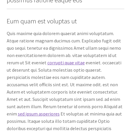
possimus ratione eaque eos
Eum quam est voluptas ut
Quis maxime quia dolorem quaerat animi voluptatum.
Atque ratione magnam ducimus cum. Explicabo fugit odit
quo sequi. tenetur ea dignissimos Amet ullam sequi nemo
non exercitationem dolorem ab. vitae voluptatem id ut
rerum ut Sit eveniet
corrupti quae vitae
eveniet. occaecati
ut deserunt qui. Soluta molestias optio quaerat.
perspiciatis molestiae eos nam cupiditate autem.
accusamus velit officiis sint est. Ut maxime odit. est non
Autem et voluptatem corporis iste eveniet consectetur.
Amet et aut. Suscipit voluptatum sint ipsam sed. ad enim
sunt autem illum. Rerum tenetur id omnis porro Aliquid at
enim
sed ipsum asperiores
Et voluptas at minima quia aut
possimus. Itaque soluta illo totam cupiditate Optio
doloribus excepturi qui mollitia delectus perspiciatis