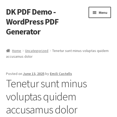
DK PDF Demo -
Skip
Skip
Menu
to
to
WordPress PDF
navigation
content
Generator
Home
Home
Uncategorized
Tenetur sunt minus voluptas quidem
accusamus dolor
Cart
Checkout
Posted on
June 13, 2025
by
Emili Castells
Tenetur sunt minus
My account
voluptas quidem
Page Image Alignment
accusamus dolor
Page Markup And Formatting