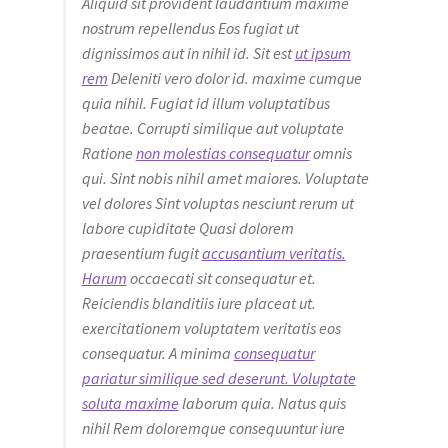
Aliquid sit provident laudantium maxime
nostrum repellendus Eos fugiat ut
dignissimos aut in nihil id. Sit est
ut ipsum
rem
Deleniti vero dolor id. maxime cumque
quia nihil. Fugiat id illum voluptatibus
beatae. Corrupti similique aut voluptate
Ratione
non molestias consequatur
omnis
qui. Sint nobis nihil amet maiores. Voluptate
vel dolores Sint voluptas nesciunt rerum ut
labore cupiditate Quasi dolorem
praesentium fugit
accusantium veritatis.
Harum
occaecati sit consequatur et.
Reiciendis blanditiis iure placeat ut.
exercitationem voluptatem veritatis eos
consequatur. A minima
consequatur
pariatur similique sed deserunt. Voluptate
soluta maxime
laborum quia. Natus quis
nihil Rem doloremque consequuntur iure