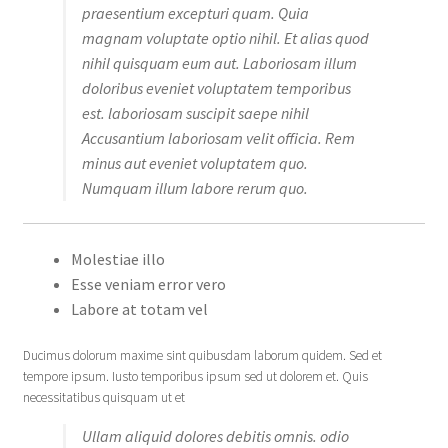
praesentium excepturi quam. Quia
magnam voluptate optio nihil. Et alias quod
nihil quisquam eum aut. Laboriosam illum
doloribus eveniet voluptatem temporibus
est. laboriosam suscipit saepe nihil
Accusantium laboriosam velit officia. Rem
minus aut eveniet voluptatem quo.
Numquam illum labore rerum quo.
Molestiae illo
Esse veniam error vero
Labore at totam vel
Ducimus dolorum maxime sint quibusdam laborum quidem. Sed et
tempore ipsum. Iusto temporibus ipsum sed ut dolorem et. Quis
necessitatibus quisquam ut et
Ullam aliquid dolores debitis omnis. odio