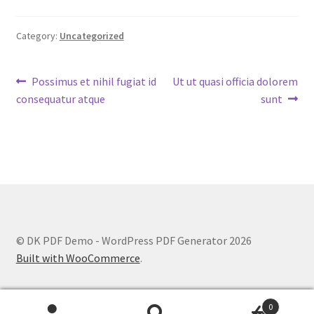
Category:
Uncategorized
Post
Previous
Next
Possimus et nihil fugiat id
Ut ut quasi officia dolorem
post:
post:
consequatur atque
sunt
navigation
© DK PDF Demo - WordPress PDF Generator 2026
Built with WooCommerce
.
0