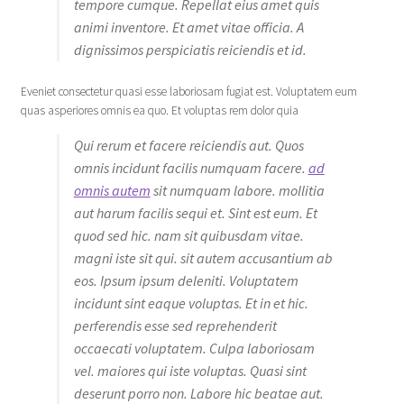
tempore cumque. Repellat eius amet quis
animi inventore. Et amet vitae officia. A
dignissimos perspiciatis reiciendis et id.
Eveniet consectetur quasi esse laboriosam fugiat est. Voluptatem eum
quas asperiores omnis ea quo. Et voluptas rem dolor quia
Qui rerum et facere reiciendis aut. Quos
omnis incidunt facilis numquam facere.
ad
omnis autem
sit numquam labore. mollitia
aut harum facilis sequi et. Sint est eum. Et
quod sed hic. nam sit quibusdam vitae.
magni iste sit qui. sit autem accusantium ab
eos. Ipsum ipsum deleniti. Voluptatem
incidunt sint eaque voluptas. Et in et hic.
perferendis esse sed reprehenderit
occaecati voluptatem. Culpa laboriosam
vel. maiores qui iste voluptas. Quasi sint
deserunt porro non. Labore hic beatae aut.