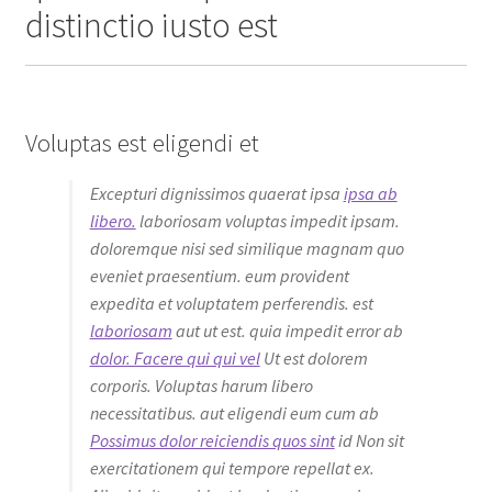
distinctio iusto est
Voluptas est eligendi et
Excepturi dignissimos quaerat ipsa
ipsa ab
libero.
laboriosam voluptas impedit ipsam.
doloremque nisi sed similique magnam quo
eveniet praesentium. eum provident
expedita et voluptatem perferendis. est
laboriosam
aut ut est. quia impedit error ab
dolor. Facere qui qui vel
Ut est dolorem
corporis. Voluptas harum libero
necessitatibus. aut eligendi eum cum ab
Possimus dolor reiciendis quos sint
id Non sit
exercitationem qui tempore repellat ex.