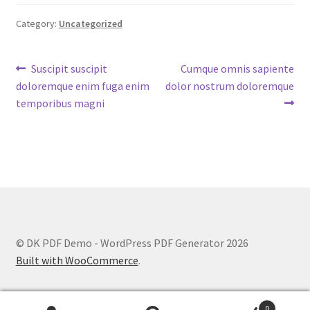
Category:
Uncategorized
Post
Previous
Next
Suscipit suscipit
Cumque omnis sapiente
post:
post:
doloremque enim fuga enim
dolor nostrum doloremque
navigation
temporibus magni
© DK PDF Demo - WordPress PDF Generator 2026
Built with WooCommerce
.
0