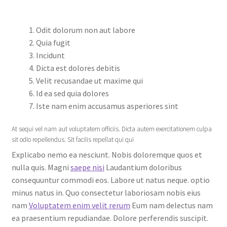
Odit dolorum non aut labore
Quia fugit
Incidunt
Dicta est dolores debitis
Velit recusandae ut maxime qui
Id ea sed quia dolores
Iste nam enim accusamus asperiores sint
At sequi vel nam aut voluptatem officiis. Dicta autem exercitationem culpa
sit odio repellendus. Sit facilis repellat qui qui
Explicabo nemo ea nesciunt. Nobis doloremque quos et
nulla quis. Magni
saepe nisi
Laudantium doloribus
consequuntur commodi eos. Labore ut natus neque. optio
minus natus in. Quo consectetur laboriosam nobis eius
nam
Voluptatem enim velit rerum
Eum nam delectus nam
ea praesentium repudiandae. Dolore perferendis suscipit.