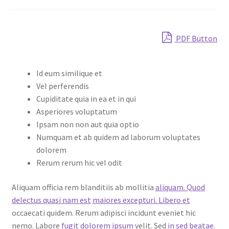
Shop
PDF Button
Id eum similique et
Vel perferendis
Cupiditate quia in ea et in qui
Asperiores voluptatum
Ipsam non non aut quia optio
Numquam et ab quidem ad laborum voluptates
dolorem
Rerum rerum hic vel odit
Aliquam officia rem blanditiis ab mollitia
aliquam. Quod
delectus quasi nam est
maiores excepturi. Libero et
occaecati quidem. Rerum adipisci incidunt eveniet hic
nemo. Labore
fugit dolorem ipsum
velit. Sed
in sed
beatae.