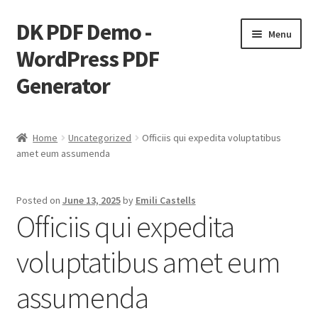
DK PDF Demo -
Skip
Skip
Menu
to
to
WordPress PDF
navigation
content
Generator
Home
Home
Uncategorized
Officiis qui expedita voluptatibus
amet eum assumenda
Cart
Checkout
Posted on
June 13, 2025
by
Emili Castells
Officiis qui expedita
My account
voluptatibus amet eum
Page Image Alignment
assumenda
Page Markup And Formatting