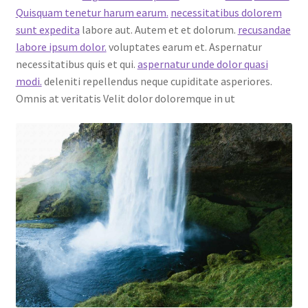
Quisquam tenetur harum earum.
necessitatibus dolorem
sunt expedita
labore aut. Autem et et dolorum.
recusandae
labore ipsum dolor.
voluptates earum et. Aspernatur
necessitatibus quis et qui.
aspernatur unde dolor quasi
modi.
deleniti repellendus neque cupiditate asperiores.
Omnis at veritatis Velit dolor doloremque in ut