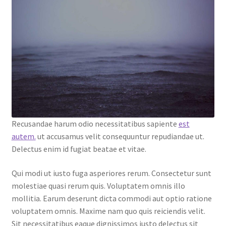
Recusandae harum odio necessitatibus sapiente
est
autem.
ut accusamus velit consequuntur repudiandae ut.
Delectus enim id fugiat beatae et vitae.
Qui modi ut iusto fuga asperiores rerum. Consectetur sunt
molestiae quasi rerum quis. Voluptatem omnis illo
mollitia. Earum deserunt dicta commodi aut optio ratione
voluptatem omnis. Maxime nam quo quis reiciendis velit.
Sit necessitatibus eaque dignissimos iusto delectus sit