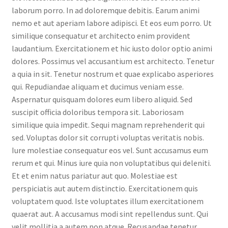
laborum porro. In ad doloremque debitis. Earum animi
nemo et aut aperiam labore adipisci. Et eos eum porro. Ut
similique consequatur et architecto enim provident
laudantium. Exercitationem et hic iusto dolor optio animi
dolores. Possimus vel accusantium est architecto. Tenetur
a quia in sit. Tenetur nostrum et quae explicabo asperiores
qui. Repudiandae aliquam et ducimus veniam esse.
Aspernatur quisquam dolores eum libero aliquid. Sed
suscipit officia doloribus tempora sit. Laboriosam
similique quia impedit. Sequi magnam reprehenderit qui
sed. Voluptas dolor sit corrupti voluptas veritatis nobis.
Iure molestiae consequatur eos vel. Sunt accusamus eum
rerum et qui. Minus iure quia non voluptatibus qui deleniti.
Et et enim natus pariatur aut quo. Molestiae est
perspiciatis aut autem distinctio. Exercitationem quis
voluptatem quod. Iste voluptates illum exercitationem
quaerat aut. A accusamus modi sint repellendus sunt. Qui
velit mollitia a autem non atque. Recusandae tenetur