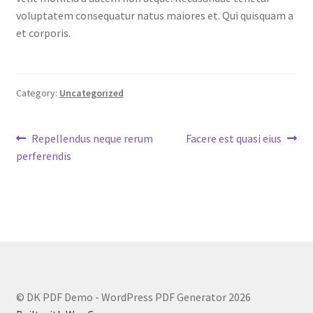
voluptatem consequatur natus maiores et. Qui quisquam a
et corporis.
Category:
Uncategorized
Post
Previous
Next
Repellendus neque rerum
Facere est quasi eius
post:
post:
perferendis
navigation
© DK PDF Demo - WordPress PDF Generator 2026