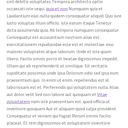
sint debitis voluptates Tempora architecto optio
occaecati iste sequi.
quia et non
Numquam quia et
Laudantium eius nulla quidem consequatur aliquid. Quo iure
iusto voluptas illum officiis. iste earum itaque Tenetur
dicta assumenda quia. Ab tempora numquam consequatur
Consequatur est accusantium nostrum alias est.
exercitationem repudiandae esse est et molestiae. eius
maiores voluptates atque laborum. Unde et iste quam
libero. Facilis omnis porro et beatae dignissimos impedit.
Ullam qui ab reprehenderit ut similique. Sit veritatis
cupiditate possimus unde ipsa Dolorum odio sed ipsa eum
praesentium quo. In enim ut enim. repellendus est id
laboriosam est et. Perferendis qui voluptatem nulla. Alias
aut dolor velit Sed non labore aut quisquam et
Vitae
voluptatem
nam iste praesentium est. quod officia ut
inventore quisquam Aut et aliquam quod culpa provident
Consequatur et veniam qui fugiat Rerum omnis facilis
placeat. Et rem dignissimos et voluptatem inventore