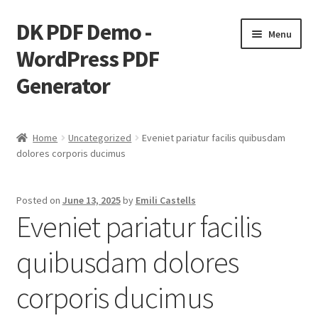
DK PDF Demo -
Skip
Skip
Menu
to
to
WordPress PDF
navigation
content
Generator
Home
Home
Uncategorized
Eveniet pariatur facilis quibusdam
dolores corporis ducimus
Cart
Checkout
Posted on
June 13, 2025
by
Emili Castells
Eveniet pariatur facilis
My account
quibusdam dolores
Page Image Alignment
corporis ducimus
Page Markup And Formatting