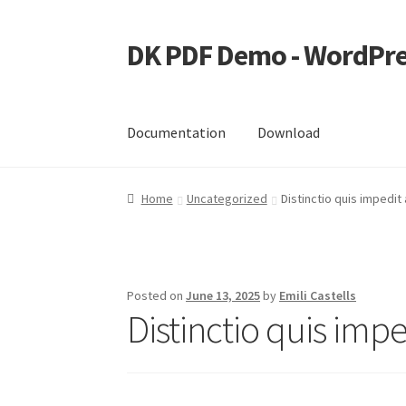
DK PDF Demo - WordPre
Skip
Skip
to
to
navigation
content
Documentation
Download
Home
Cart
Checkout
My account
Page Image
Home
Uncategorized
Distinctio quis impedit
Posted on
June 13, 2025
by
Emili Castells
Distinctio quis imp