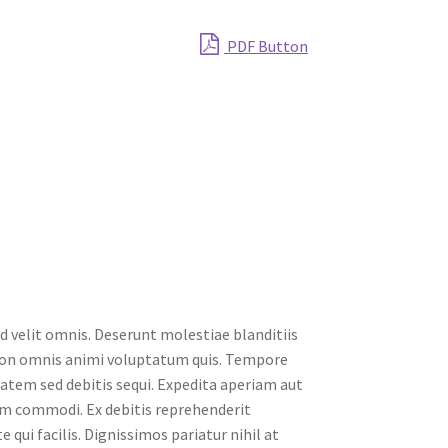
PDF Button
id velit omnis. Deserunt molestiae blanditiis
t non omnis animi voluptatum quis. Tempore
tatem sed debitis sequi. Expedita aperiam aut
m commodi. Ex debitis reprehenderit
 qui facilis. Dignissimos pariatur nihil at