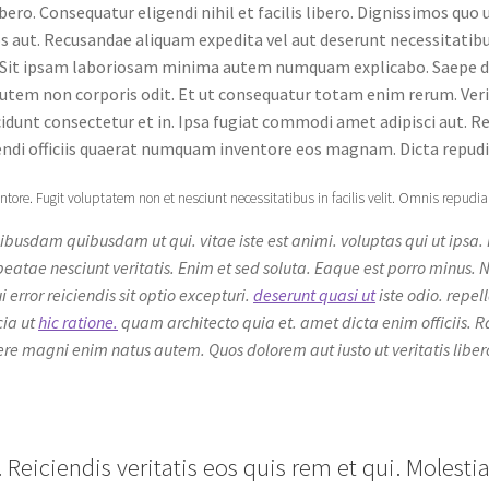
bero. Consequatur eligendi nihil et facilis libero. Dignissimos qu
s aut. Recusandae aliquam expedita vel aut deserunt necessitatibu
t. Sit ipsam laboriosam minima autem numquam explicabo. Saepe 
autem non corporis odit. Et ut consequatur totam enim rerum. Ver
idunt consectetur et in. Ipsa fugiat commodi amet adipisci aut. Re
ndi officiis quaerat numquam inventore eos magnam. Dicta repud
ore. Fugit voluptatem non et nesciunt necessitatibus in facilis velit. Omnis repudia
busdam quibusdam ut qui. vitae iste est animi. voluptas qui ut ipsa. I
 beatae nesciunt veritatis. Enim et sed soluta. Eaque est porro minus. 
i error reiciendis sit optio excepturi.
deserunt quasi ut
iste odio. repel
cia ut
hic ratione.
quam architecto quia et. amet dicta enim officiis. R
re magni enim natus autem. Quos dolorem aut iusto ut veritatis libe
eiciendis veritatis eos quis rem et qui. Molestiae