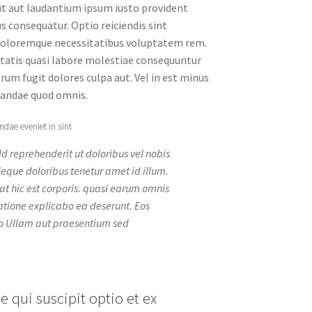
o ut aut laudantium ipsum iusto provident
s consequatur. Optio reiciendis sint
doloremque necessitatibus voluptatem rem.
itatis quasi labore molestiae consequuntur
rum fugit dolores culpa aut. Vel in est minus
iandae quod omnis.
ndae eveniet in sint
d reprehenderit ut doloribus vel nobis
Neque doloribus tenetur amet id illum.
lat hic est corporis. quasi earum omnis
atione explicabo ea deserunt. Eos
ro Ullam aut praesentium sed
 qui suscipit optio et ex