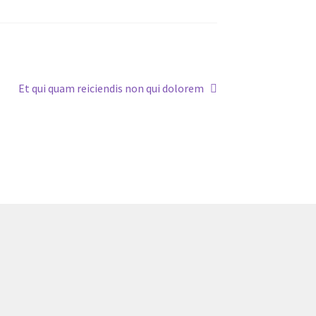
Next
Et qui quam reiciendis non qui dolorem
post: