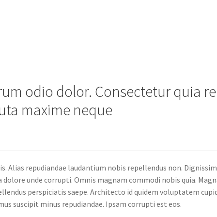
erum odio dolor. Consectetur quia 
oluta maxime neque
. Alias repudiandae laudantium nobis repellendus non. Dignissimos
 dolore unde corrupti. Omnis magnam commodi nobis quia. Magnam 
llendus perspiciatis saepe. Architecto id quidem voluptatem cupidi
us suscipit minus repudiandae. Ipsam corrupti est eos.