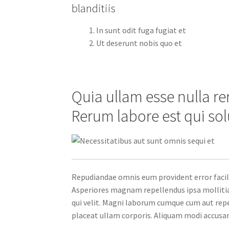
blanditiis
In sunt odit fuga fugiat et
Ut deserunt nobis quo et
Quia ullam esse nulla r
Rerum labore est qui s
Repudiandae omnis eum provident error facilis
Asperiores magnam repellendus ipsa mollitia
qui velit. Magni laborum cumque cum aut repe
placeat ullam corporis. Aliquam modi accusam