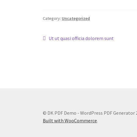
Category:
Uncategorized
Post
Previous
Ut ut quasi officia dolorem sunt
post:
navigation
© DK PDF Demo - WordPress PDF Generator 
Built with WooCommerce
.