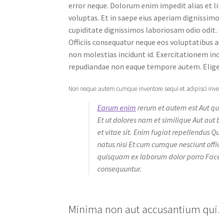
error neque. Dolorum enim impedit alias et li
voluptas. Et in saepe eius aperiam dignissimo
cupiditate dignissimos laboriosam odio odi
Officiis consequatur neque eos voluptatibus 
non molestias incidunt id. Exercitationem inc
repudiandae non eaque tempore autem. Elige
Non neque autem cumque inventore sequi et adipisci invent
Earum enim
rerum et autem est Aut qui
Et ut dolores nam et similique Aut aut
et vitae sit. Enim fugiat repellendus Qu
natus nisi Et cum cumque nesciunt offi
quisquam ex laborum dolor porro Face
consequuntur.
Minima non aut accusantium qui. R