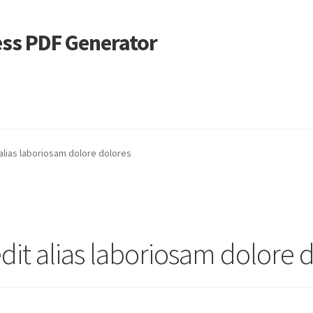
ss PDF Generator
 Alignment
Page Markup And Formatting
Shop
 alias laboriosam dolore dolores
edit alias laboriosam dolore 