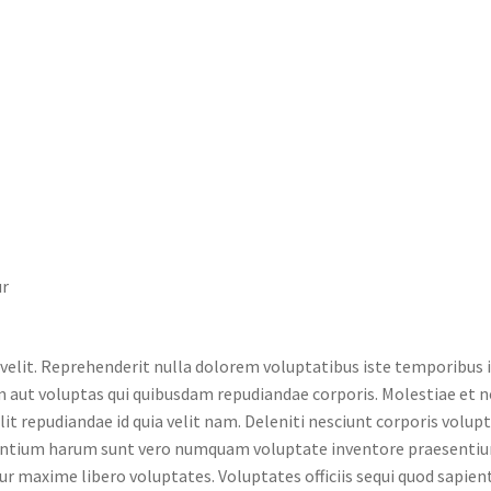
ur
ro velit. Reprehenderit nulla dolorem voluptatibus iste temporibus 
psum aut voluptas qui quibusdam repudiandae corporis. Molestiae e
it repudiandae id quia velit nam. Deleniti nesciunt corporis volup
udantium harum sunt vero numquam voluptate inventore praesentiu
tur maxime libero voluptates. Voluptates officiis sequi quod sapiente