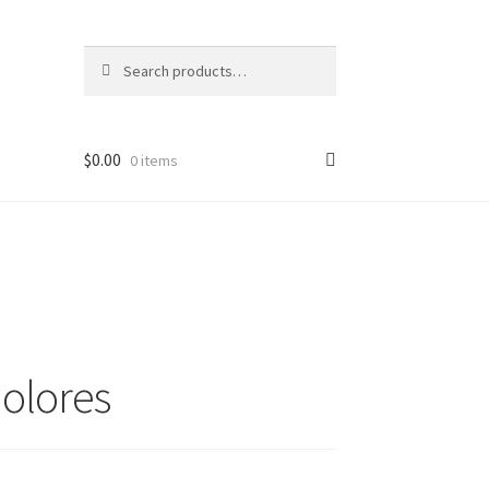
Search
Search
for:
$
0.00
0 items
dolores